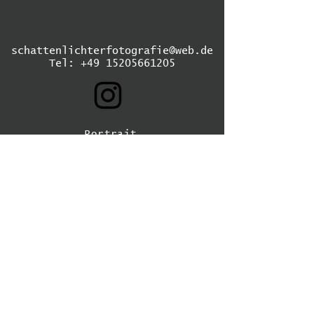
schattenlichterfotografie@web.de
Tel:
+49 15205661205
Portrait
Hochzeit
Stadt/Natur
Street
Kinder