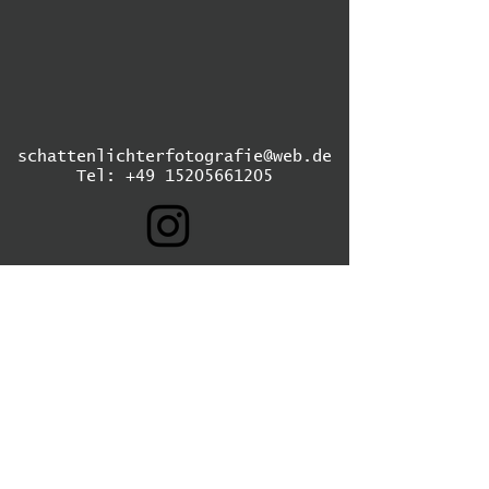
schattenlichterfotografie@web.de
Tel:
+49 15205661205
Portrait
Hochzeit
Stadt/Natur
Street