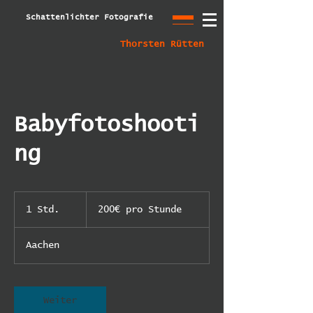
Schattenlichter Fotografie
Thorsten Rütten
Babyfotoshooti
ng
200€
pro
1 Std.
1
200€ pro Stunde
Stunde
S
t
Aachen
d
Weiter